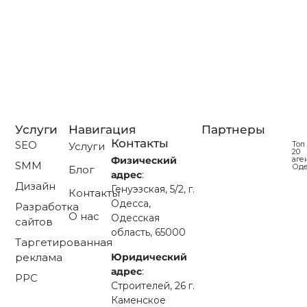
Вспомните своих любимых клиентов: тех, кто
больше всего ценит ваш продукт, рекомендует вас
друзьям, покупает часто и много. А теперь…
Читать далее...
Услуги
Навигация
Партнеры
Контакты
SEO
Топ
Услуги
20
аге
Физический
SMM
Од
Блог
адрес
:
Дизайн
Генуэзская, 5/2, г.
Контакты
Одесса,
Разработка
О нас
Одесская
сайтов
область, 65000
Таргетированная
Юридический
реклама
адрес
:
PPC
Строителей, 26 г.
Каменское