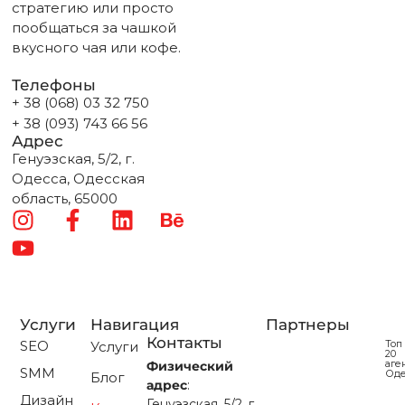
стратегию или просто
пообщаться за чашкой
вкусного чая или кофе.
Телефоны
+ 38 (068) 03 32 750
+ 38 (093) 743 66 56
Адрес
Генуэзская, 5/2, г.
Одесса, Одесская
область, 65000
Услуги
Навигация
Партнеры
Контакты
SEO
Топ
Услуги
20
аге
Физический
SMM
Од
Блог
адрес
:
Дизайн
Генуэзская, 5/2, г.