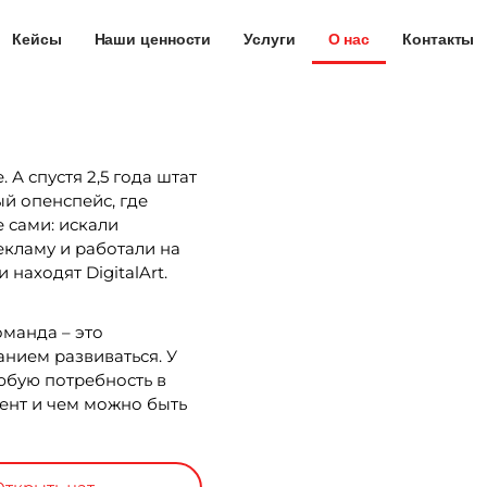
Кейсы
Наши ценности
Услуги
О нас
Контакты
. А спустя 2,5 года штат
ый опенспейс, где
 сами: искали
екламу и работали на
 находят DigitalArt.
оманда – это
нием развиваться. У
любую потребность в
иент и чем можно быть