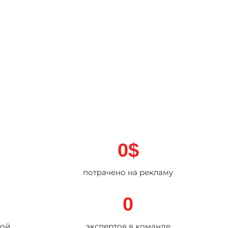
0
$
потрачено на рекламу
0
той
экспертов в команде