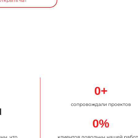
Открыть чат
0
+
сопровождали проектов
я
0
%
ны, что
клиентов довольны нашей рабо