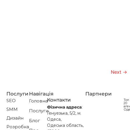
Next
→
Послуги
Навігація
Партнери
Контакти
SEO
Топ
Головна
20
аге
Фізична адреса
:
SMM
Од
Послуги
Генуезька, 5/2, м.
Дизайн
Одеса,
Блог
Одеська область,
Розробка