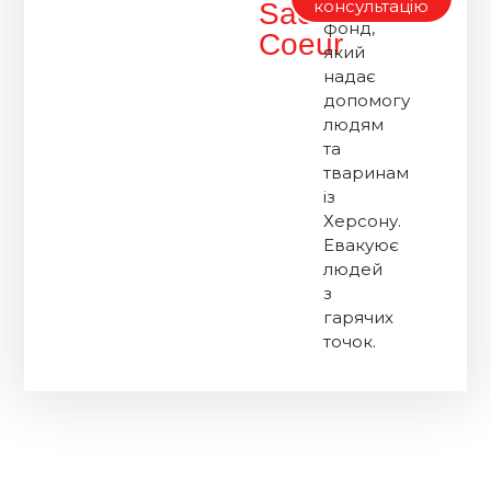
благодійний
консультацію
Sacre
фонд,
Coeur
який
надає
допомогу
людям
та
тваринам
із
Херсону.
Евакуює
людей
з
гарячих
точок.