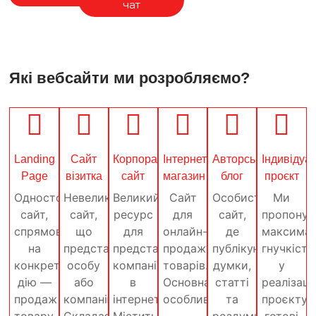
чат
Які вебсайти ми розробляємо?
Landing
Сайт
Корпоративний
Інтернет-
Авторський
Індивідуа
Page
візитка
сайт
магазин
блог
проєкт
Односторінковий
Невеликий
Великий
Сайт
Особистий
Ми
сайт,
сайт,
ресурс
для
сайт,
пропону
спрямований
що
для
онлайн-
де
максима
на
представляє
представлення
продажу
публікуються
гнучкість
конкретну
особу
компанії
товарів.
думки,
у
дію —
або
в
Основна
статті
реалізації
продаж
компанію.
інтернеті.
особливість
та
проєкту,
товару,
Складається
Містить
—
роздуми
готові