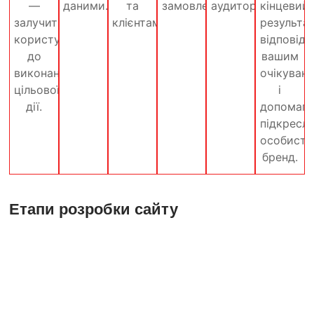
—
даними.
та
замовлень.
аудиторією.
кінцевий
залучити
клієнтами.
результа
користувача
відповіда
до
вашим
виконання
очікуван
цільової
і
дії.
допомага
підкресл
особисти
бренд.
Етапи розробки сайту