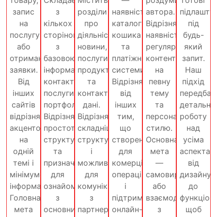
запис
з
розділи
наявність
автора.
підлашту
на
кількох
про
каталогу,
Відрізняється
під
послугу
сторінок
діяльність,
кошика
наявністю
будь-
або
з
новини,
та
регулярного
який
отримання
базовою
послуги,
платіжної
контенту
запит.
заявки.
інформацією:
продукти
системи.
на
Наш
Від
контакти,
та
Відрізняється
певну
підхід
інших
послуги,
контактні
від
тему
передбач
сайтів
портфоліо.
дані.
інших
та
детальну
відрізняється
Відрізняється
Відрізняється
тим,
персоналізацією
роботу
акцентом
простотою
складнішою
що
стилю.
над
на
структури
структурою
створений
Основна
усіма
одній
та
і
для
мета
аспектам
темі і
призначений
можливістю
комерційних
—
від
мінімумом
для
для
операцій
самовираження
дизайну
інформації.
ознайомлення
комунікації
і
або
до
Головна
з
з
підтримки
взаємодія
функціона
мета
основними
партнерами
онлайн-
з
щоб