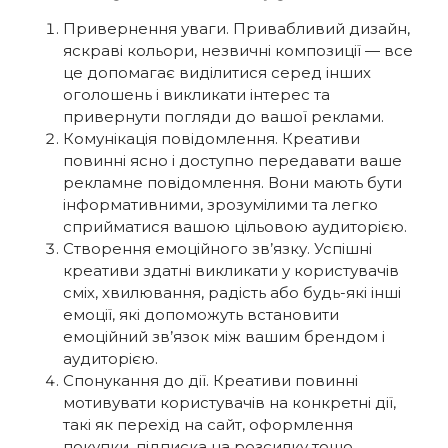
Привернення уваги. Привабливий дизайн,
яскраві кольори, незвичні композиції — все
це допомагає виділитися серед інших
оголошень і викликати інтерес та
привернути погляди до вашої реклами.
Комунікація повідомлення. Креативи
повинні ясно і доступно передавати ваше
рекламне повідомлення. Вони мають бути
інформативними, зрозумілими та легко
сприйматися вашою цільовою аудиторією.
Створення емоційного зв’язку. Успішні
креативи здатні викликати у користувачів
сміх, хвилювання, радість або будь-які інші
емоції, які допоможуть встановити
емоційний зв’язок між вашим брендом і
аудиторією.
Спонукання до дії. Креативи повинні
мотивувати користувачів на конкретні дії,
такі як перехід на сайт, оформлення
покупки, підписка на розсилку тощо.