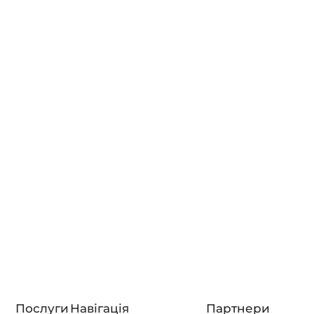
у відповіді ChatGPT,…
Читати далі...
Що таке look-alike аудиторія
і як вона впливає на
рекламу?
Look alike аудиторія Facebook – це група людей, яка
максимально схожа на ваших наявних клієнтів за
поведінкою, інтересами та демографічними
даними.
Читати далі...
Послуги
Навігація
Партнери