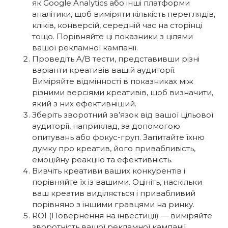
як Google Analytics або інші платформи
аналітики, щоб виміряти кількість переглядів,
кліків, конверсій, середній час на сторінці
тощо. Порівняйте ці показники з цілями
вашої рекламної кампанії.
Проведіть A/B тести, представивши різні
варіанти креативів вашій аудиторії.
Виміряйте відмінності в показниках між
різними версіями креативів, щоб визначити,
який з них ефективніший.
Зберіть зворотний зв’язок від вашої цільової
аудиторії, наприклад, за допомогою
опитувань або фокус-груп. Запитайте їхню
думку про креатив, його привабливість,
емоційну реакцію та ефективність.
Вивчіть креативи ваших конкурентів і
порівняйте їх із вашими. Оцініть, наскільки
ваш креатив виділяється і привабливий
порівняно з іншими гравцями на ринку.
ROI (Повернення на інвестиції) — виміряйте
зворотність вашої рекламної кампанії,