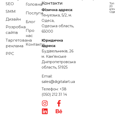
Контакти
SEO
Топ
Головна
20
аге
Фізична адреса
:
SMM
Од
Послуги
Генуезька, 5/2, м.
Дизайн
Одеса,
Блог
Одеська область,
Розробка
Про
65000
сайтів
нас
Таргетована
Юридична
Контакти
адреса
:
реклама
Будівельників, 26
PPC
м. Кам’янське
Дніпропетровська
область, 51925
Email:
sales@digitalart.ua
Телефон: +38
(050) 212 31 14