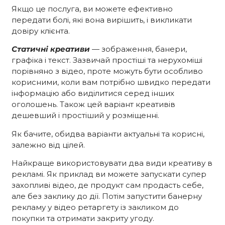
Якщо це послуга, ви можете ефективно
передати болі, які вона вирішить, і викликати
довіру клієнта.
Статичні креативи
— зображення, банери,
графіка і текст. Зазвичай простіші та нерухоміші
порівняно з відео, проте можуть бути особливо
корисними, коли вам потрібно швидко передати
інформацію або виділитися серед інших
оголошень. Також цей варіант креативів
дешевший і простіший у розміщенні.
Як бачите, обидва варіанти актуальні та корисні,
залежно від цілей.
Найкраще використовувати два види креативу в
рекламі. Як приклад ви можете запускати супер
захопливі відео, де продукт сам продасть себе,
але без заклику до дії. Потім запустити банерну
рекламу у відео ретаргету із закликом до
покупки та отримати закриту угоду.