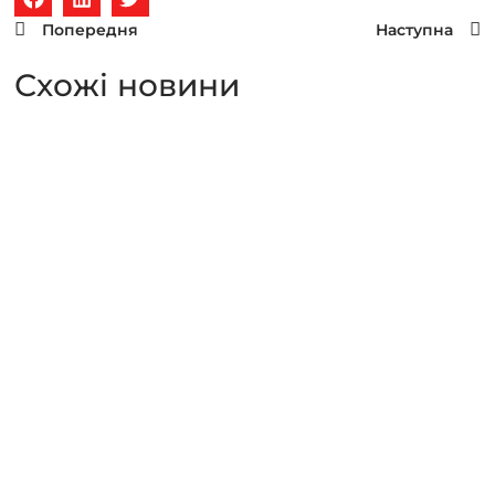
Попередня
Наступна
Схожi новини
Для чого потрібен SWOT-
аналіз в маркетингу?
Що таке SWOT-аналіз? SWOT-аналіз — простий і
ефективний інструмент стратегічного планування,
що допомагає визначити сильні та слабкі сторони
бізнесу, можливості…
Читати далі...
Причини блокування
облікового запису Google