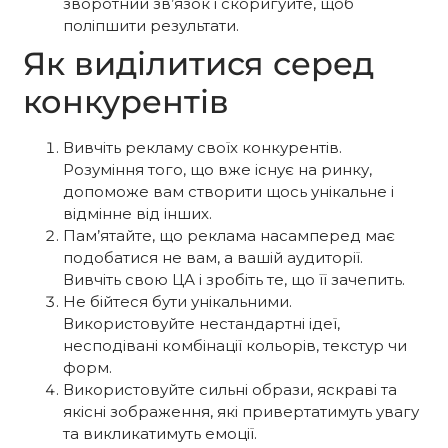
зворотний зв’язок і скоригуйте, щоб
поліпшити результати.
Як виділитися серед
конкурентів
Вивчіть рекламу своїх конкурентів.
Розуміння того, що вже існує на ринку,
допоможе вам створити щось унікальне і
відмінне від інших.
Пам’ятайте, що реклама насамперед має
подобатися не вам, а вашій аудиторії.
Вивчіть свою ЦА і зробіть те, що її зачепить.
Не бійтеся бути унікальними.
Використовуйте нестандартні ідеї,
несподівані комбінації кольорів, текстур чи
форм.
Використовуйте сильні образи, яскраві та
якісні зображення, які привертатимуть увагу
та викликатимуть емоції.