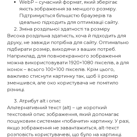
WebP – сучасний формат, який зберігає
якість зображення за меншого розміру.
Підтримується більшістю браузерів та
ідеально підходить для оптимізації сайту.
Зміна роздільної здатності та розміру
Висока роздільна здатність, хоча й підходить для
друку, не завжди потрібна для сайту. Оптимально
підбирати розмір, виходячи з ваших потреб.
Наприклад, для повноекранного зображення
можна використовувати 1920×1080 пікселів, а для
іконок – всього 100×100 пікселів. Крім цього,
важливо стиснути картинку так, щоб її розмір
зменшився, але око користувача не помітило
різниці.
Атрибут alt і опис
Альтернативний текст (alt) – це короткий
текстовий опис зображення, який допомагає
пошуковим системам «побачити» картинку. У разі,
якщо зображення не завантажиться, alt-текст
розповість користувачеві, що було на картинці.