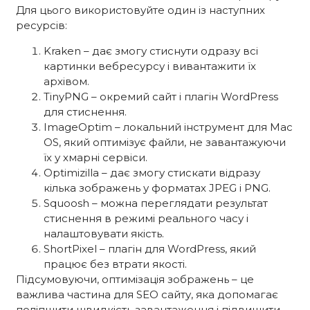
Для цього використовуйте один із наступних
ресурсів:
Kraken – дає змогу стиснути одразу всі
картинки вебресурсу і вивантажити їх
архівом.
TinyPNG – окремий сайт і плагін WordPress
для стиснення.
ImageOptim – локальний інструмент для Mac
OS, який оптимізує файли, не завантажуючи
їх у хмарні сервіси.
Optimizilla – дає змогу стискати відразу
кілька зображень у форматах JPEG і PNG.
Squoosh – можна переглядати результат
стиснення в режимі реального часу і
налаштовувати якість.
ShortPixel – плагін для WordPress, який
працює без втрати якості.
Підсумовуючи, оптимізація зображень – це
важлива частина для SEO сайту, яка допомагає
поліпшити швидкість завантаження і підвищити