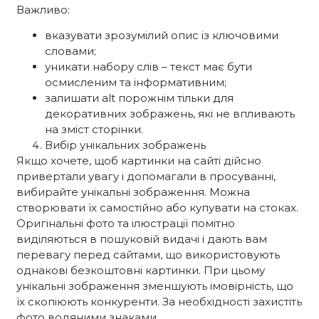
Важливо:
вказувати зрозумілий опис із ключовими
словами;
уникати набору слів – текст має бути
осмисленим та інформативним;
залишати alt порожнім тільки для
декоративних зображень, які не впливають
на зміст сторінки.
Вибір унікальних зображень
Якщо хочете, щоб картинки на сайті дійсно
привертали увагу і допомагали в просуванні,
вибирайте унікальні зображення. Можна
створювати їх самостійно або купувати на стоках.
Оригінальні фото та ілюстрації помітно
виділяються в пошуковій видачі і дають вам
перевагу перед сайтами, що використовують
однакові безкоштовні картинки. При цьому
унікальні зображення зменшують імовірність, що
їх скопіюють конкуренти. За необхідності захистіть
фото водяними знаками.