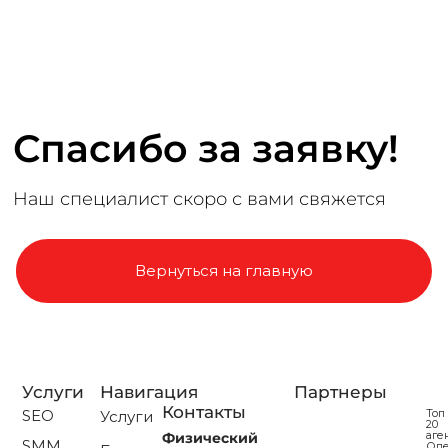
Спасибо за заявку!
Наш специалист скоро с вами свяжется
Вернуться на главную
Услуги
Навигация
Партнеры
Контакты
SEO
Топ
Услуги
20
аге
Физический
SMM
Од