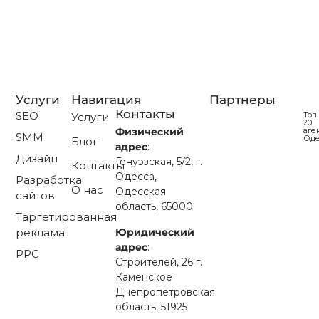
больше всего ценит ваш продукт, рекомендует вас
друзьям, покупает часто и много. А теперь…
Читать далее...
Услуги
Навигация
Партнеры
Контакты
SEO
Топ
Услуги
20
аге
Физический
SMM
Од
Блог
адрес
:
Дизайн
Генуэзская, 5/2, г.
Контакты
Одесса,
Разработка
О нас
Одесская
сайтов
область, 65000
Таргетированная
Юридический
реклама
адрес
:
PPC
Строителей, 26 г.
Каменское
Днепропетровская
область, 51925