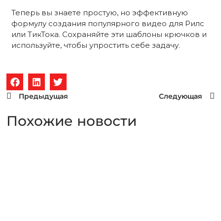
Теперь вы знаете простую, но эффективную
формулу создания популярного видео для Рилс
или ТикТока. Сохраняйте эти шаблоны крючков и
используйте, чтобы упростить себе задачу.
Предыдущая
Следующая
Похожие новости
Для чего нужен SWOT-
анализ в маркетинге?
Что такое SWOT-анализ? SWOT-анализ – простой и
эффективный инструмент стратегического
планирования, помогающий определить сильные и