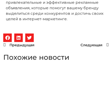
привлекательные и эффективные рекламные
объявления, которые помогут вашему бренду
выделиться среди конкурентов и достичь своих
целей в интернет-маркетинге.
Предыдущая
Следующая
Похожие новости
Для чего нужен SWOT-
анализ в маркетинге?
Что такое SWOT-анализ? SWOT-анализ – простой и
эффективный инструмент стратегического
планирования, помогающий определить сильные и
слабые стороны бизнеса, возможности и…