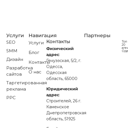
друзьям, покупает часто и много. А теперь…
Читать далее...
Услуги
Навигация
Партнеры
Контакты
SEO
Топ
Услуги
20
аге
Физический
SMM
Од
Блог
адрес
:
Дизайн
Генуэзская, 5/2, г.
Контакты
Одесса,
Разработка
О нас
Одесская
сайтов
область, 65000
Таргетированная
Юридический
реклама
адрес
:
PPC
Строителей, 26 г.
Каменское
Днепропетровская
область, 51925