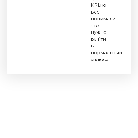
KPI,но
все
понимали,
что
нужно
выйти
в
нормальный
«плюс»