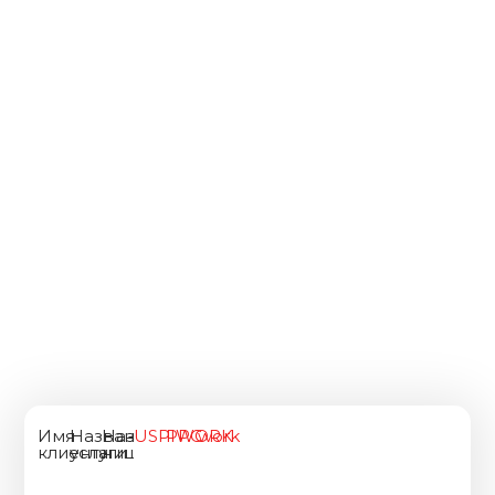
Имя
Название
Название
USPIWORK
PPC
work
клиента
услуги
ниши