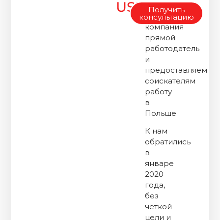
USPIWORK
USPIWORK
Получить
—
консультацию
компания
прямой
работодатель
и
предоставляем
соискателям
работу
в
Польше
К нам
обратились
в
январе
2020
года,
без
чёткой
цели и