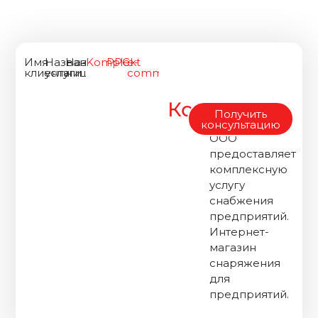
Имя
Название
Название
Komplekt
PPC
e-
клиента
услуги
ниши
commerce
Комплект
«Комплект
Получить
Форвард»
консультацию
ООО
предоставляет
комплексную
услугу
снабжения
предприятий.
Интернет-
магазин
снаряжения
для
предприятий.