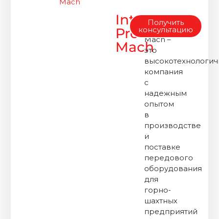
Mach
Inter
Inter
Получить
Prom
Prom
консультацию
Mach –
Mach
это
высокотехнологич
компания
с
надежным
опытом
в
производстве
и
поставке
передового
оборудования
для
горно-
шахтных
предприятий