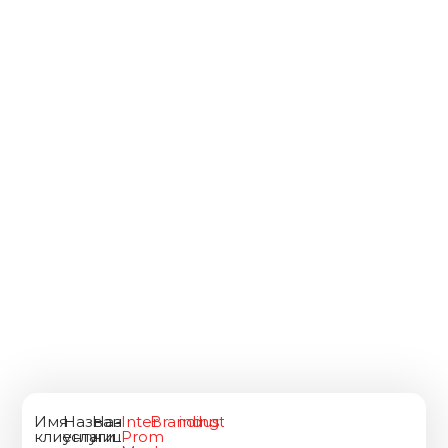
Имя
Название
Название
Inter
Branding
industrial
клиента
услуги
ниши
Prom