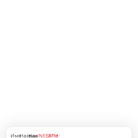
Имя
Название
Название
INEDIT
SMM
e-