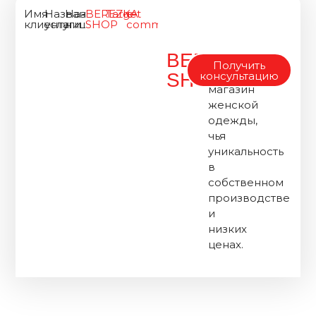
Имя
Название
Название
BEREZKA
Target
e-
клиента
услуги
ниши
SHOP
commerce
BEREZKA
Это
Получить
интернет-
консультацию
SHOP
магазин
женской
одежды,
чья
уникальность
в
собственном
производстве
и
низких
ценах.