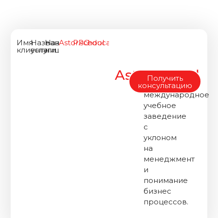
Имя
Название
Название
Astor.school
PPC
education
клиента
услуги
ниши
Astor.school
Это
Получить
современное
консультацию
международное
учебное
заведение
с
уклоном
на
менеджмент
и
понимание
бизнес
процессов.