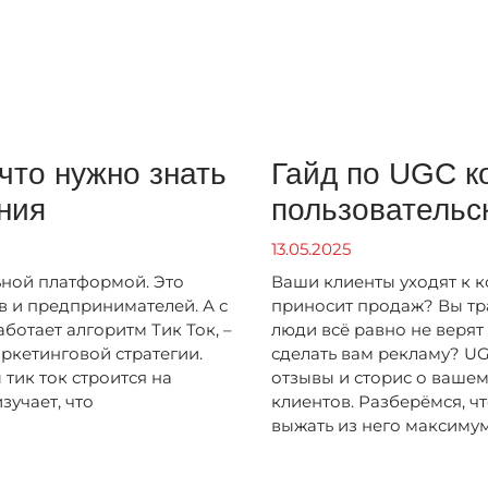
 что нужно знать
Гайд по UGC ко
ния
пользовательс
13.05.2025
ьной платформой. Это
Ваши клиенты уходят к к
в и предпринимателей. А с
приносит продаж? Вы тра
аботает алгоритм Тик Ток, –
люди всё равно не верят
ркетинговой стратегии.
сделать вам рекламу? UG
тик ток строится на
отзывы и сторис о вашем
зучает, что
клиентов. Разберёмся, чт
выжать из него максимум