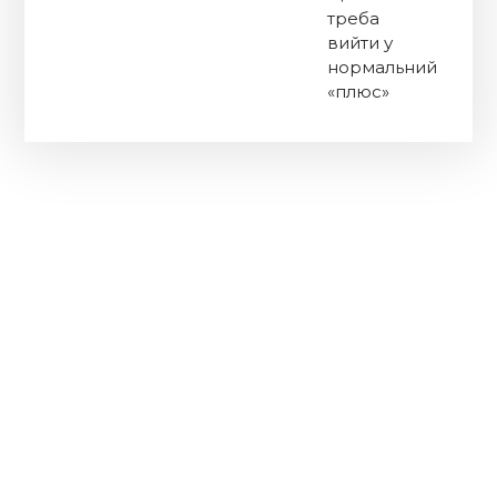
треба
вийти у
нормальний
«плюс»