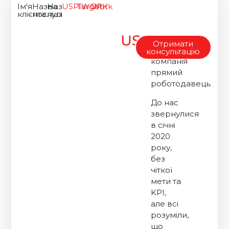
Ім'я
Назва
Назва
USPIWORK
Target
Work
клієнта
послуги
ніші
USPIWORK
USPIWORK
Отримати
–
консультацію
компанія
прямий
роботодавець.
До нас
звернулися
в січні
2020
року,
без
чіткої
мети та
KPI,
але всі
розуміли,
що