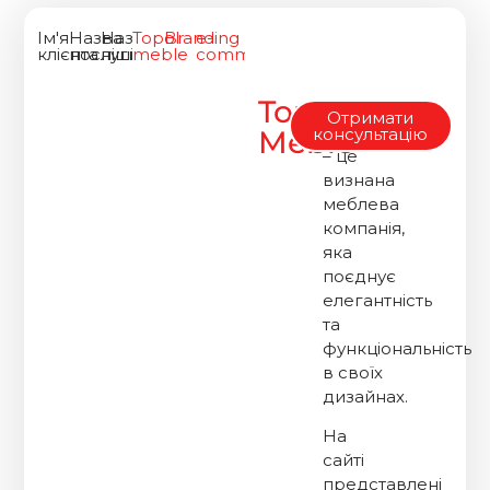
Ім'я
Назва
Назва
Topol
Branding
e-
клієнта
послуги
ніші
meble
commerce
Topol
Topol
Отримати
Meble
Meble
консультацію
– це
визнана
меблева
компанія,
яка
поєднує
елегантність
та
функціональність
в своїх
дизайнах.
На
сайті
представлені