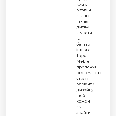
кухні,
вітальні,
спальні,
їдальні,
дитячі
кімнати
та
багато
іншого.
Topol
Meble
пропонує
різноманітні
стилі і
варіанти
дизайну,
щоб
кожен
зміг
знайти