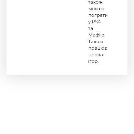
також
можна
пограти
у PS4
та
Мафію.
Також
працює
прокат
ігор.