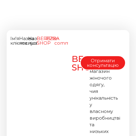
Ім'я
Назва
Назва
BEREZKA
PPC
e-
клієнта
послуги
ніші
SHOP
commerce
BEREZKA
Це
Отримати
інтернет-
SHOP
консультацію
магазин
жіночого
одягу,
чия
унікальність
у
власному
виробництві
та
низьких