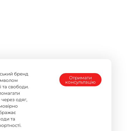
нський бренд
Отримати
символом
консультацію
 та свободи.
помагати
 через одяг,
ймовірно
ображає
моди та
ортності.