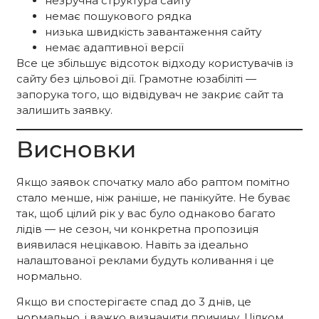
незручна структура сайту
немає пошукового рядка
низька швидкість завантаження сайту
немає адаптивної версії
Все це збільшує відсоток відходу користувачів із
сайту без цільової дії. Грамотне юзабіліті —
запорука того, що відвідувач не закриє сайт та
залишить заявку.
Висновки
Якщо заявок спочатку мало або раптом помітно
стало менше, ніж раніше, не панікуйте. Не буває
так, щоб цілий рік у вас було однаково багато
лідів — не сезон, чи конкретна пропозиція
виявилася нецікавою. Навіть за ідеально
налаштованої реклами будуть коливання і це
нормально.
Якщо ви спостерігаєте спад до 3 днів, це
нормально, і важко визначити причину. Цілком