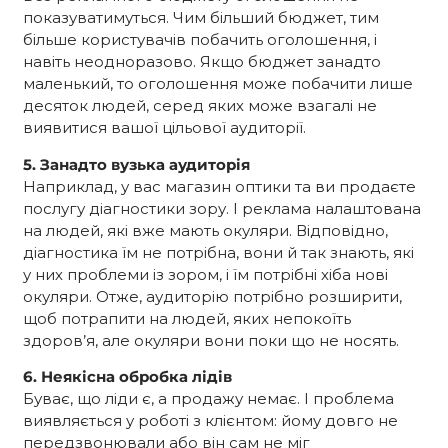
показуватимуться. Чим більший бюджет, тим
більше користувачів побачить оголошення, і
навіть неодноразово. Якщо бюджет занадто
маленький, то оголошення може побачити лише
десяток людей, серед яких може взагалі не
виявитися вашої цільової аудиторії.
5. Занадто вузька аудиторія
Наприклад, у вас магазин оптики та ви продаєте
послугу діагностики зору. І реклама налаштована
на людей, які вже мають окуляри. Відповідно,
діагностика їм не потрібна, вони й так знають, які
у них проблеми із зором, і їм потрібні хіба нові
окуляри. Отже, аудиторію потрібно розширити,
щоб потрапити на людей, яких непокоїть
здоров’я, але окуляри вони поки що не носять.
6. Неякісна обробка лідів
Буває, що ліди є, а продажу немає. І проблема
виявляється у роботі з клієнтом: йому довго не
передзвонювали або він сам не міг