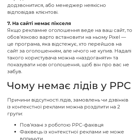
додзвонитися, або менеджер неякісно
відповідав клієнтові.
7. На сайті немає пікселя
Якщо рекламне оголошення веде на ваш сайт, то
обов’язково варто встановити на ньому Pixel —
це програма, яка відстежує, хто перейшов на
сайт за оголошенням, але нічого не купив. Надалі
такого користувача можна «наздоганяти» та
показувати нові оголошення, щоб він про вас не
забув.
Чому немає лідів у PPC
Причини відсутності лідів, замовлень чи дзвінків
із контекстної реклами можна розділити на 2
групи:
Пов’язані з роботою PPC-фахівця
Фахівець із контекстної реклами не може
вплинути.