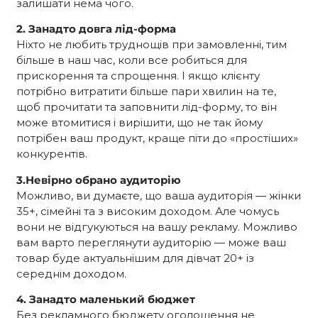
залишати нема чого.
2. Занадто довга лід-форма
Ніхто не любить труднощів при замовленні, тим
більше в наш час, коли все робиться для
прискорення та спрощення. І якщо клієнту
потрібно витратити більше пари хвилин на те,
щоб прочитати та заповнити лід-форму, то він
може втомитися і вирішити, що не так йому
потрібен ваш продукт, краще піти до «простіших»
конкурентів.
3.Невірно обрано аудиторію
Можливо, ви думаєте, що ваша аудиторія — жінки
35+, сімейні та з високим доходом. Але чомусь
вони не відгукуються на вашу рекламу. Можливо
вам варто переглянути аудиторію — може ваш
товар буде актуальнішим для дівчат 20+ із
середнім доходом.
4. Занадто маленький бюджет
Без рекламного бюджету оголошення не