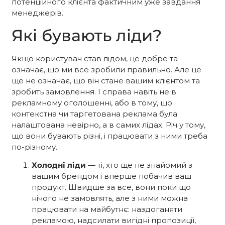
потенційного клієнта фактичним уже завдання
менеджерів.
Які бувають ліди?
Якщо користувач став лідом, це добре та
означає, що ми все зробили правильно. Але це
ще не означає, що він стане вашим клієнтом та
зробить замовлення. І справа навіть не в
рекламному оголошенні, або в тому, що
контекстна чи таргетована реклама була
налаштована невірно, а в самих лідах. Річ у тому,
що вони бувають різні, і працювати з ними треба
по-різному.
Холодні ліди
— ті, хто ще не знайомий з
вашим брендом і вперше побачив ваш
продукт. Швидше за все, вони поки що
нічого не замовлять, але з ними можна
працювати на майбутнє: наздоганяти
рекламою, надсилати вигідні пропозиції,