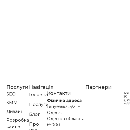
і як вона впливає на
рекламу?
Look alike аудиторія Facebook – це група людей, яка
максимально схожа на ваших наявних клієнтів за
поведінкою, інтересами та демографічними
даними.
Читати далі...
Послуги
Навігація
Партнери
Контакти
SEO
Топ
Головна
20
аге
Фізична адреса
:
SMM
Од
Послуги
Генуезька, 5/2, м.
Дизайн
Одеса,
Блог
Одеська область,
Розробка
Про
65000
сайтів
нас