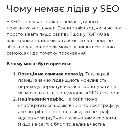
Чому немає лідів у SEO
У SEO-просуванні також немає єдиного
показника успішності. Ефективність оцінити не так
просто: навіть якщо сайт вийшов у ТОП-10 за
ключовими запитами, а трафік на сайт помітно
збільшився, конверсія може залишитися такою
самою, як і до початку просування.
В чому може бути причина:
Позиція не означає перехід.
Так, перші
позиції значно підвищують можливість
переходу користувача, але гарантувати це
не може ніхто: ні пошуковик, ні SEO-фахівець.
Нецільовий трафік.
На сайті може
спостерігатися щомісячний приріст трафіку,
але потрібно переконатися, що це трафік
йде за комерційними ключовими словами.
Якщо на сайті є блог, то велика частка