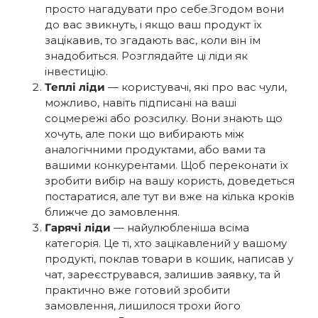
просто нагадувати про себе.Згодом вони
до вас звикнуть, і якщо ваш продукт їх
зацікавив, то згадають вас, коли він їм
знадобиться. Розглядайте ці ліди як
інвестицію.
Теплі ліди
— користувачі, які про вас чули,
можливо, навіть підписані на ваші
соцмережі або розсилку. Вони знають що
хочуть, але поки що вибирають між
аналогічними продуктами, або вами та
вашими конкурентами. Щоб переконати їх
зробити вибір на вашу користь, доведеться
постаратися, але тут ви вже на кілька кроків
ближче до замовлення.
Гарячі ліди
— найулюбленіша всіма
категорія. Це ті, хто зацікавлений у вашому
продукті, поклав товари в кошик, написав у
чат, зареєструвався, залишив заявку, та й
практично вже готовий зробити
замовлення, лишилося трохи його