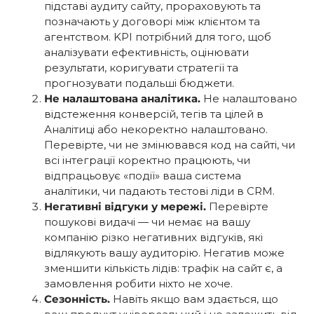
підставі аудиту сайту, прораховують та
позначають у договорі між клієнтом та
агентством. KPI потрібний для того, щоб
аналізувати ефективність, оцінювати
результати, коригувати стратегії та
прогнозувати подальші бюджети.
Не налаштована аналітика.
Не налаштовано
відстеження конверсій, тегів та цілей в
Аналітиці або некоректно налаштовано.
Перевірте, чи не змінювався код на сайті, чи
всі інтеграції коректно працюють, чи
відпрацьовує «події» ваша система
аналітики, чи падають тестові ліди в CRM.
Негативні відгуки у мережі.
Перевірте
пошукові видачі — чи немає на вашу
компанію різко негативних відгуків, які
відлякують вашу аудиторію. Негатив може
зменшити кількість лідів: трафік на сайт є, а
замовлення робити ніхто не хоче.
Сезонність.
Навіть якщо вам здається, що