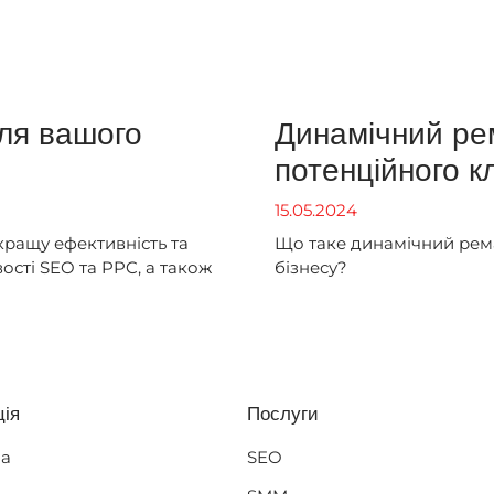
ля вашого
Динамічний ре
потенційного к
15.05.2024
кращу ефективність та
Що таке динамічний рема
ості SEO та PPC, а також
бізнесу?
ція
Послуги
SEO
на