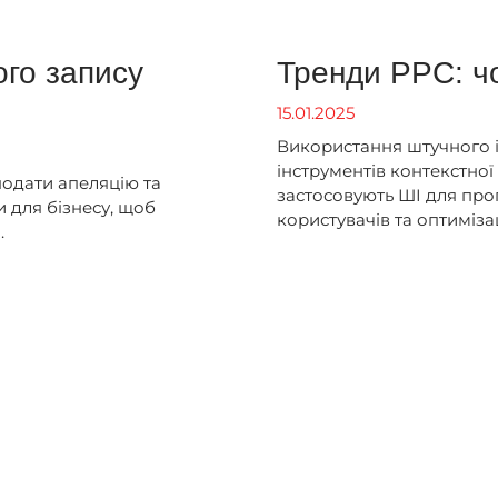
ого запису
Тренди PPC: чо
15.01.2025
Використання штучного і
інструментів контекстної
подати апеляцію та
застосовують ШІ для про
 для бізнесу, щоб
користувачів та оптиміза
.