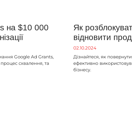
s на $10 000
Як розблокуват
нізації
відновити прод
02.10.2024
мання Google Ad Grants,
Дізнайтеся, як повернут
процес схвалення, та
ефективно використовува
бізнесу.