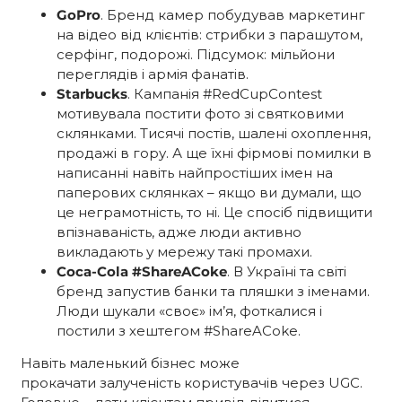
GoPro
. Бренд камер побудував маркетинг
на відео від клієнтів: стрибки з парашутом,
серфінг, подорожі. Підсумок: мільйони
переглядів і армія фанатів.
Starbucks
. Кампанія #RedCupContest
мотивувала постити фото зі святковими
склянками. Тисячі постів, шалені охоплення,
продажі в гору. А ще їхні фірмові помилки в
написанні навіть найпростіших імен на
паперових склянках – якщо ви думали, що
це неграмотність, то ні. Це спосіб підвищити
впізнаваність, адже люди активно
викладають у мережу такі промахи.
Coca-Cola #ShareACoke
. В Україні та світі
бренд запустив банки та пляшки з іменами.
Люди шукали «своє» ім’я, фоткалися і
постили з хештегом #ShareACoke.
Навіть маленький бізнес може
прокачати залученість користувачів
через UGC.