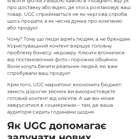
клієнти: фотка з вашою кавою в Instagram, відгук
про доставку або відео, де хтось розпаковує ваш
товар. UGC сприймається не як чергова спроба
щось продати, а як чесна думка про компанію
або продукт.
Чому? Тому що люди вірять людям, а не брендам.
Користувацький контент вирішує головну
проблему бізнесу: недовіру. Клієнти втомилися
від постановочних фото і порожніх обіцянок.
Вони хочуть бачити реальних людей, які вже
спробували ваш продукт.
Крім того, UGC маркетинг
економить бюджет:
замість дорогих зйомок ви використовуєте
готовий контент від клієнтів. А ще він може
завіруситися в соцмережах – там, де ваша
аудиторія сидить годинами щодня.
Як UGC допомагає
залучати нових