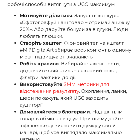
робочі способи витягнути з UGC максимум.
Мотивуйте ділитися
. Запустіть конкурс:
«Сфотографуй наш товар – отримай знижку
20%». Або даруйте бонуси за відгуки. Люди
люблять плюшки.
Створіть хештег
. Фірмовий тег на кшталт
#МійDigitalArt збирає весь контент в одному
місці і підвищує впізнаваність.
Робіть красиво
. Вибирайте якісні пости,
додавайте свій стиль – яскравий текст,
фільтри, заклики до дії.
Використовуйте
SMM метрики для
відстеження результату
. Охоплення, лайки,
шери покажуть, який UGC заходить
аудиторії.
Домовляйтеся з блогерами
. Надішліть їм
товар в обмін на відгук. При цьому дайте
інфлюенсеру висловити думку у своїй
манері, щоб усе виглядало максимально
нативно.