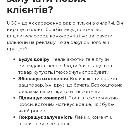
клієнтів?
UGC
–
це як сарафанне радіо, тільки в онлайні. Він
вирішує головні болі бізнесу: допомагає
виділитися серед конкурентів і не витрачати
мільйони на рекламу. То за рахунок чого він
працює?
Будує довіру
. Реальні фотки та відгуки
виглядають чесно. Люди бачать, що ваш
товар купують, і теж хочуть спробувати.
Збільшує охоплення
. Коли клієнти постять
ваш товар, їхні друзі це бачать. Безкоштовна
реклама на сотні, а то й тисячі очей.
Підвищує конверсії
. Пост із текстом «взяв
кроси, вогонь!» мотивує краще, ніж будь-
який ролик.
Покращує залученість
. Лайки, коменти,
шери – і ви вже в топі.