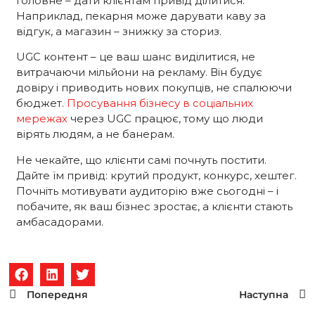
Головне – дати клієнтам привід ділитися.
Наприклад, пекарня може дарувати каву за
відгук, а магазин – знижку за сториз.
UGC контент – це ваш шанс виділитися, не
витрачаючи мільйони на рекламу. Він будує
довіру і приводить нових покупців, не спалюючи
бюджет.
Просування бізнесу в соціальних
мережах
через UGC працює, тому що люди
вірять людям, а не банерам.
Не чекайте, що клієнти самі почнуть постити.
Дайте їм привід: крутий продукт, конкурс, хештег.
Почніть мотивувати аудиторію вже сьогодні – і
побачите, як ваш бізнес зростає, а клієнти стають
амбасадорами.
Попередня
Наступна