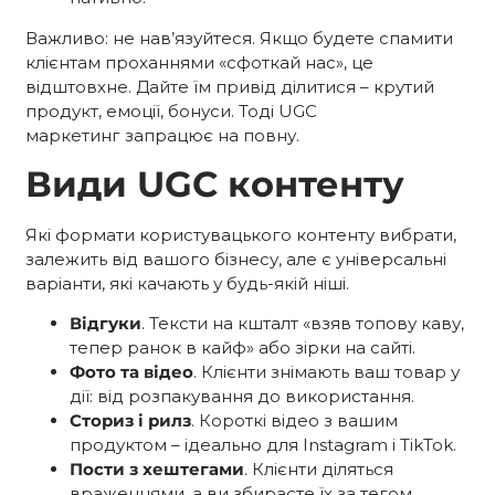
Важливо: не нав’язуйтеся. Якщо будете спамити
клієнтам проханнями «сфоткай нас», це
відштовхне. Дайте їм привід ділитися – крутий
продукт, емоції, бонуси. Тоді UGC
маркетинг
запрацює на повну.
Види UGC контенту
Які формати користувацького контенту вибрати,
залежить від вашого бізнесу, але є універсальні
варіанти, які качають у будь-якій ніші.
Відгуки
. Тексти на кшталт «взяв топову каву,
тепер ранок в кайф» або зірки на сайті.
Фото та відео
. Клієнти знімають ваш товар у
дії: від розпакування до використання.
Сториз і рилз
. Короткі відео з вашим
продуктом – ідеально для Instagram і TikTok.
Пости з хештегами
. Клієнти діляться
враженнями, а ви збираєте їх за тегом.