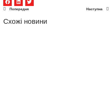
Попередня
Наступна
Схожi новини
Для чого потрібен SWOT-аналіз
в маркетингу?
Що таке SWOT-аналіз? SWOT-аналіз — простий і
ефективний інструмент стратегічного планування,
що допомагає визначити сильні та слабкі сторони
бізнесу, можливості…
Читати далі...
Причини блокування облікового