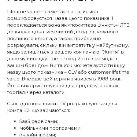
Lifetime value – саме так з англійської
розшифровується назва цього показника. І
перекладається вона як «пожиттєва цінність». ЛТВ
дозволяє дізнатися чистий дохід від кожного
постійного клієнта, а також приблизно
розрахувати, скільки він витратить у майбутньому,
якщо залишиться з вашою компанією. “Життя” в
даному випадку – це період його взаємодії з
вашим брендом. Ви також можете зустріти іншу
назву цього показника – CLV або customer lifetime
value. Вперше цей термін з’явився в 1988 році.
Його використовували для продажу, а також
торгівлі через каталоги.
Сьогодні показники LTV розраховуються для
компаній, що займаються:
SaaS сервісами;
мобільними програмами;
онлайн-іграми;