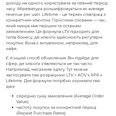
доходу на одного користувача за певний період
часу. Абревіатура розшифровується як average
revenue per user. Lifetime – це термін співпраці з
конкретним клієнтом. Простими словами — час,
який минув між першим та останнім
замовленням. Ця формула LTV підходить для
типів бізнесу, де клієнти здійснюють регулярні
покупки. Вона є актуальною, наприклад, для
кафе.
Є й інший спосіб обчислення. Він підійде для
сфер, де клієнти з’являються не так часто.
Наприклад, магазинів одягу. Тут можна
застосувати такі розрахунки: LTV = AOV x RPR x
Lifetime. Для формули потрібно отримати такі
дані:
середню суму замовлення (Average Order
Value);
частоту покупок за конкретний період
(Repeat Purchase Rates);