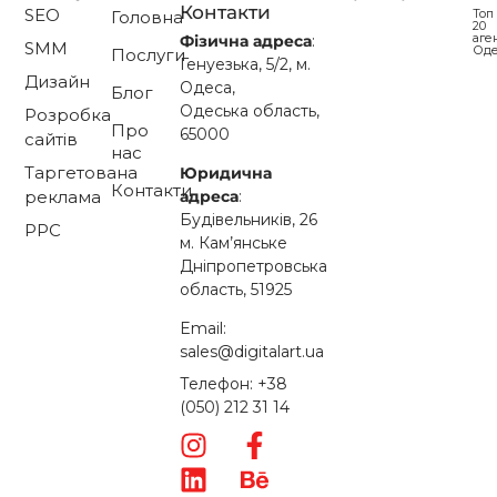
Контакти
SEO
Топ
Головна
20
аге
Фізична адреса
:
SMM
Од
Послуги
Генуезька, 5/2, м.
Дизайн
Одеса,
Блог
Одеська область,
Розробка
Про
65000
сайтів
нас
Таргетована
Юридична
Контакти
адреса
:
реклама
Будівельників, 26
PPC
м. Кам’янське
Дніпропетровська
область, 51925
Email:
sales@digitalart.ua
Телефон: +38
(050) 212 31 14