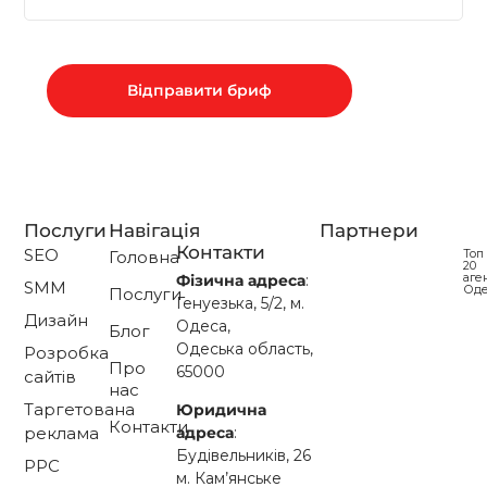
Послуги
Навігація
Партнери
Контакти
SEO
Топ
Головна
20
аге
Фізична адреса
:
SMM
Од
Послуги
Генуезька, 5/2, м.
Дизайн
Одеса,
Блог
Одеська область,
Розробка
Про
65000
сайтів
нас
Таргетована
Юридична
Контакти
адреса
:
реклама
Будівельників, 26
PPC
м. Кам’янське